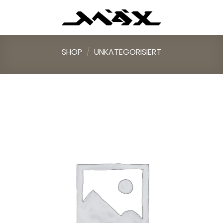
Skip
to
content
SHOP
/
UNKATEGORISIERT