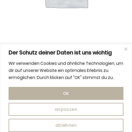
Der Schutz deiner Daten ist uns wichtig
Haremshose aus stretchigem Jeansstoff, weiß
Wir verwenden Cookies und ähnliche Technologien, um
31,85
dir auf unserer Website ein optimales Erlebnis zu
€
ermöglichen. Durch klicken auf "OK" stimmst du zu.
Haremshose aus stretchigem Jeansstoff, weiß 
ADD TO CART
OK
anpassen
ablehnen
IMPRESSUM
|
DATENSCHUTZ
|
AGB
|
WIDERRUFSBELEHRUNG