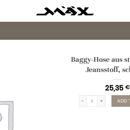
Baggy-Hose aus s
Jeansstoff, s
25,35
€
Baggy-Hose aus stretch
ADD 