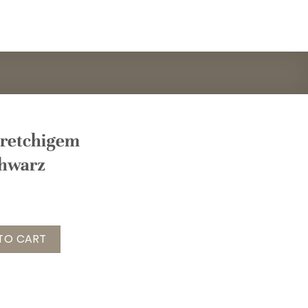
tretchigem
chwarz
igem Jeansstoff, schwarz quantity
TO CART