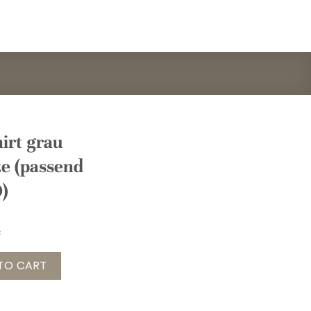
irt grau
e (passend
0)
 SMILEY Gr. onesize (passend bei 36-40) quantity
TO CART