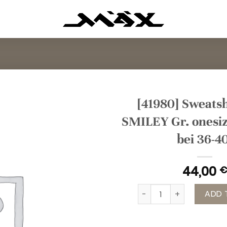
[41980] Sweatsh
SMILEY Gr. onesiz
bei 36-4
44,00
€
[41980] Sweatshirt grau
ADD 