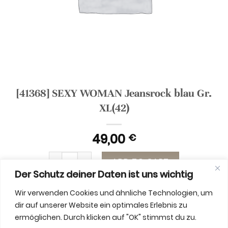
[41368] SEXY WOMAN Jeansrock blau Gr.
XL(42)
49,00
€
[41368] SEXY WOMAN Jeansrock blau Gr. XL(42) 
ADD TO CART
Der Schutz deiner Daten ist uns wichtig
Wir verwenden Cookies und ähnliche Technologien, um
dir auf unserer Website ein optimales Erlebnis zu
ermöglichen. Durch klicken auf "OK" stimmst du zu.