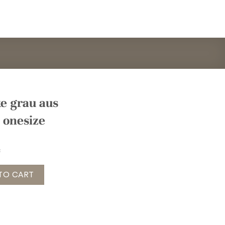
ke grau aus
 onesize
u aus Alpakawolle Gr. onesize quantity
TO CART