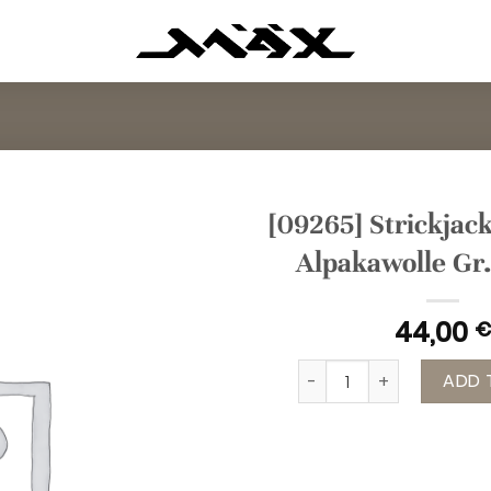
[09265] Strickjac
Alpakawolle Gr.
44,00
€
[09265] Strickjacke gra
ADD 