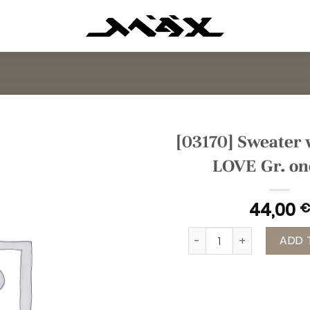
[03170] Sweater 
LOVE Gr. on
44,00
€
[03170] Sweater weiß-bu
ADD 