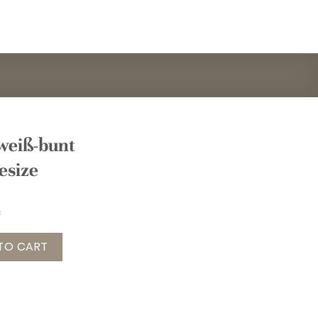
weiß-bunt
esize
nt LOVE Gr. onesize quantity
TO CART